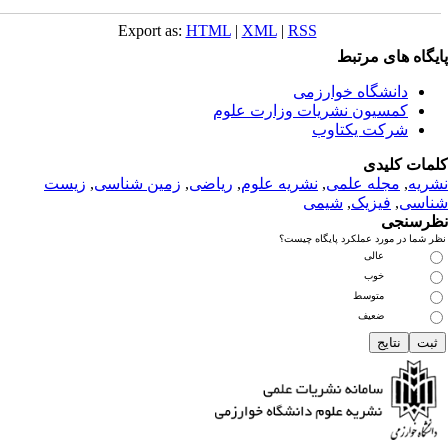
Export as:
HTML
|
XML
|
RSS
یگاه های مرتبط
دانشگاه خوارزمی
کمسیون نشریات وزارت علوم
شرکت یکتاوب
مات کلیدی
ریه
,
مجله علمی
,
نشریه علوم
,
ریاضی
,
زمین شناسی
,
زیست
اسی
,
فیزیک
,
شیمی
رسنجی
 شما در مورد عملکرد پایگاه چیست؟
عالی
خوب
متوسط
ضعیف