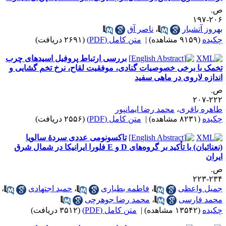
.
۲۰۶-۱
هروز آتشبار
،
ناصر آق
کیده
(۹۱۵۹ مشاهده)
|
متن کامل (PDF)
(۲۶۹۱ دریافت)
بررسی ارتباط پروفیل اسیدهای چرب
خمک با برخی خصوصیات گنادی، موفقیت لقاح، نرخ تخم گشایی و
ندازه لاروی در ماهی سفید
.
۲۲۲-۲
اهره باقری
،
محمد رضا ایمانپور
کیده
(۸۲۳۱ مشاهده)
|
متن کامل (PDF)
(۲۵۵۶ دریافت)
تاکسونومی عددی سردۀ سالویا
(نعنائیان) با تأکید بر گروه‌های D‏ و E فلورا ایرانیکا در شمال شرق
یران
.
۲۳۴-۲
میل واعظی
،
فاطمه بطیاری
،
حمید اجتهادی
،
حمد فارسی
،
محمد رضا جوهرچی
کیده
(۱۳۵۴۲ مشاهده)
|
متن کامل (PDF)
(۳۵۱۲ دریافت)