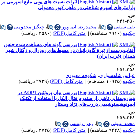
اثرات نسبت های یونی مایع اسپرمی بر
ارامترهای اسپرم شناختی در ماهی کپور معمولی
.
۲۵۰-۲
قی سیفی
،
محمدرضا ایمانپور
،
چنگیز مخدومی
کیده
(۹۹۱۶ مشاهده)
|
متن کامل (PDF)
(۲۵۸۰ دریافت)
بررسی گونه های مشاهده شده جنس
فتاب‌پرست از تیرۀ گاوزبانیان در محیط های رودرال و زگتال شهر
مدان (غرب ایران)
.
۲۵۸-۲
باس شاهسواری
،
شکوفه معبودی
کیده
(۱۰۹۲۵ مشاهده)
|
متن کامل (PDF)
(۲۷۲۹ دریافت)
بررسی بیان پروتئین AQP1 در
یدروسفالی ناشی از سندرم فتال الکل با استفاده از تکنیک
یمونوهیستوشیمی دررت‌های نژاد ویستار
.
۲۶۸-۲
حمد نبیونی
،
زهرا رئیسی
کیده
(۹۴۲۸ مشاهده)
|
متن کامل (PDF)
(۲۷۴۵ دریافت)